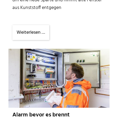
um eine neue Sparte und nimmt alte Fenster
aus Kunststoff entgegen
Jetzt
Weiterlesen …
auch
Recycling
von
PVC-
Fenstern
Alarm bevor es brennt