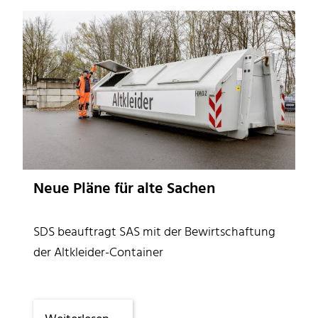
freut
sich
über
Feldsteine
Neue Pläne für alte Sachen
SDS beauftragt SAS mit der Bewirtschaftung
der Altkleider-Container