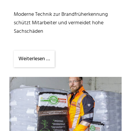
Moderne Technik zur Brandfrüherkennung
schützt Mitarbeiter und vermeidet hohe
Sachschäden
Alarm
Weiterlesen …
bevor
es
brennt