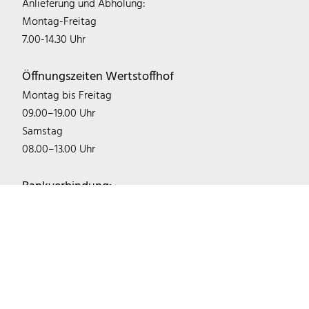
Anlieferung und Abholung:
Montag-Freitag
7.00-14.30 Uhr
Öffnungszeiten Wertstoffhof
Montag bis Freitag
09.00–19.00 Uhr
Samstag
08.00–13.00 Uhr
Bankverbindung:
IBAN: DE22 1405 2000 0300 0746 03
BIC: NOLADE21LWL
Sparkasse Mecklenburg-Schwerin