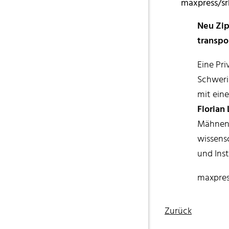
maxpress/sr
Neu Zip
transpor
Eine Pr
Schweri
mit ein
Florian 
Mähnens
wissensc
und Ins
maxpres
Zurück