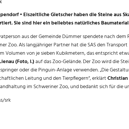
k
pendorf • Eiszeitliche Gletscher haben die Steine aus 
tiert. Sie sind hier ein beliebtes natürliches Baumaterial
ivatperson aus der Gemeinde Dümmer spendete nach dem R
ner Zoo. Als langjähriger Partner hat die SAS den Transpor
em Volumen von je sieben Kubikmetern, das entspricht etwa
Lienau (Foto, l.)
auf das Zoo-Gelände. Der Zoo wird die Stei
pringer oder die Pinguin-Anlage verwenden. „Die Gestaltun
haftlichen Leitung und den Tierpflegern“, erklärt
Christian
tandhaltung im Schweriner Zoo, und bedankt sich für die 
s/srk