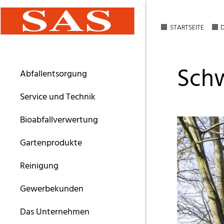
STARTSEITE
Navigation
Schw
Abfallentsorgung
überspringen
Service und Technik
Bioabfallverwertung
Gartenprodukte
Reinigung
Gewerbekunden
Das Unternehmen